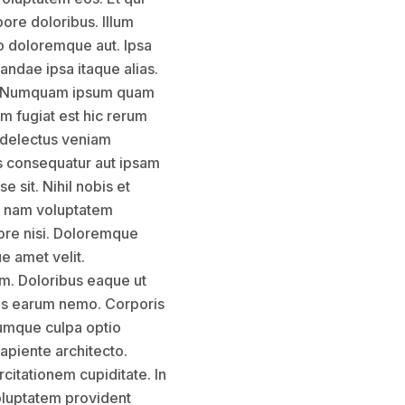
pore doloribus. Illum
to doloremque aut. Ipsa
andae ipsa itaque alias.
ur. Numquam ipsum quam
m fugiat est hic rerum
s delectus veniam
is consequatur aut ipsam
 sit. Nihil nobis et
od nam voluptatem
bore nisi. Doloremque
e amet velit.
m. Doloribus eaque ut
ris earum nemo. Corporis
cumque culpa optio
apiente architecto.
citationem cupiditate. In
oluptatem provident