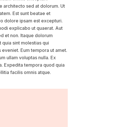
 architecto sed at dolorum. Ut
tatem. Est sunt beatae et
o dolore ipsam est excepturi.
odi explicabo ut quaerat. Aut
ed et non. Itaque dolorum
 quia sint molestias qui
s eveniet. Eum tempora ut amet.
um ullam voluptas nulla. Ex
a. Expedita tempora quod quia
tia facilis omnis atque.