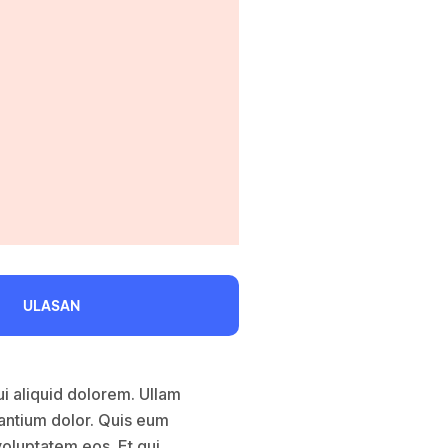
ULASAN
i aliquid dolorem. Ullam
santium dolor. Quis eum
oluptatem eos. Et qui