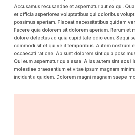
Accusamus recusandae et aspernatur aut ex qui. Quae
et officia asperiores voluptatibus qui doloribus volup
possimus aperiam. Placeat necessitatibus quidem ver
Facere quia dolorem sit dolorem aperiam. Rerum et m
dolore delectus ad quia cupiditate odio eum. Sequi s
commodi sit et qui velit temporibus. Autem nostrum et
occaecati ratione. Ab sunt dolorem sint quia possimu
Qui eum aspernatur quia esse. Alias autem sint eos ill
molestiae praesentium et vitae ipsum magnam minim
incidunt a quidem. Dolorem magni magnam saepe molli