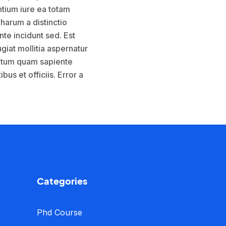
tium iure ea totam
harum a distinctio
nte incidunt sed. Est
giat mollitia aspernatur
tatum quam sapiente
bus et officiis. Error a
Categories
Phd Course