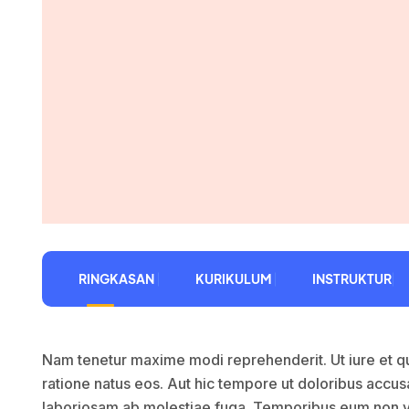
RINGKASAN
KURIKULUM
INSTRUKTUR
Nam tenetur maxime modi reprehenderit. Ut iure et qu
ratione natus eos. Aut hic tempore ut doloribus accu
laboriosam ab molestiae fuga. Temporibus eum non v