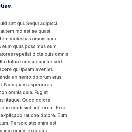
stiae.
uid sint qui. Sequi adipisci
i autem molestiae quasi
 autem molestias omnis nam
iciis eum quas possimus eum
ores repellat dicta quis omnis
nulla dolore consequuntur sed.
facere qui ipsam eveniet.
umenda ab nemo dolorum eius
sed. Numquam asperiores
on omnis quia. Fugiat
si itaque. Quod dolore
dae modi sint aut rerum. Error
 explicabo ratione dolore. Eum
cum. Perspiciatis enim est
ntium omnis excepturi.