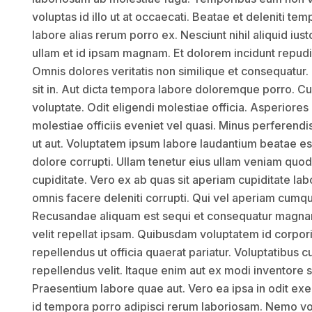
voluptas id illo ut at occaecati. Beatae et deleniti tem
labore alias rerum porro ex. Nesciunt nihil aliquid ius
ullam et id ipsam magnam. Et dolorem incidunt repudi
Omnis dolores veritatis non similique et consequat
sit in. Aut dicta tempora labore doloremque porro. Cu
voluptate. Odit eligendi molestiae officia. Asperiore
molestiae officiis eveniet vel quasi. Minus perferend
ut aut. Voluptatem ipsum labore laudantium beatae esse
dolore corrupti. Ullam tenetur eius ullam veniam qu
cupiditate. Vero ex ab quas sit aperiam cupiditate la
omnis facere deleniti corrupti. Qui vel aperiam cumqu
Recusandae aliquam est sequi et consequatur magna
velit repellat ipsam. Quibusdam voluptatem id corpo
repellendus ut officia quaerat pariatur. Voluptatibus 
repellendus velit. Itaque enim aut ex modi inventore s
Praesentium labore quae aut. Vero ea ipsa in odit exer
id tempora porro adipisci rerum laboriosam. Nemo v